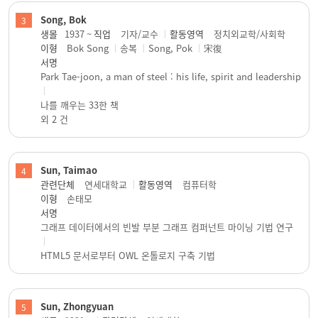
Song, Bok
3
생몰
1937 ~
직업
기자/교수
활동영역
정치외교학/사회학
이형
Bok Song
송복
Song, Pok
宋復
서명
Park Tae-joon, a man of steel : his life, spirit and leadership
나를 깨우는 33한 책
외 2 건
Sun, Taimao
4
관련단체
연세대학교
활동영역
컴퓨터학
이형
손태모
서명
그래프 데이터에서의 빈발 부분 그래프 컴퍼넌트 마이닝 기법 연구
HTML5 문서로부터 OWL 온톨로지 구축 기법
Sun, Zhongyuan
5