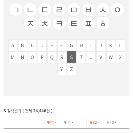
ㄱ
ㄴ
ㄷ
ㄹ
ㅁ
ㅂ
ㅅ
ㅇ
ㅈ
ㅊ
ㅋ
ㅌ
ㅍ
ㅎ
A
B
C
D
E
F
G
H
I
J
K
L
M
N
O
P
Q
R
S
T
U
V
W
X
Y
Z
S
검색결과 ( 전체
24,446
건 )
가나다
가나다
등록일
등록일