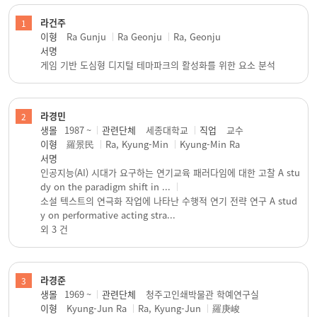
라건주
1
이형
Ra Gunju
Ra Geonju
Ra, Geonju
서명
게임 기반 도심형 디지털 테마파크의 활성화를 위한 요소 분석
라경민
2
생몰
1987 ~
관련단체
세종대학교
직업
교수
이형
羅景民
Ra, Kyung-Min
Kyung-Min Ra
서명
인공지능(AI) 시대가 요구하는 연기교육 패러다임에 대한 고찰 A stu
dy on the paradigm shift in ...
소설 텍스트의 연극화 작업에 나타난 수행적 연기 전략 연구 A stud
y on performative acting stra...
외 3 건
라경준
3
생몰
1969 ~
관련단체
청주고인쇄박물관 학예연구실
이형
Kyung-Jun Ra
Ra, Kyung-Jun
羅庚峻