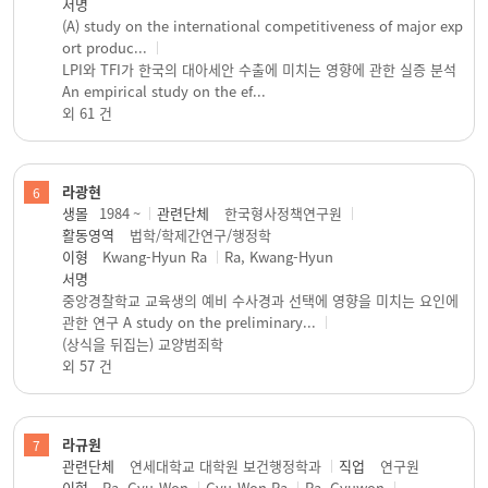
서명
(A) study on the international competitiveness of major exp
ort produc...
LPI와 TFI가 한국의 대아세안 수출에 미치는 영향에 관한 실증 분석
An empirical study on the ef...
외 61 건
라광현
6
생몰
1984 ~
관련단체
한국형사정책연구원
활동영역
법학/학제간연구/행정학
이형
Kwang-Hyun Ra
Ra, Kwang-Hyun
서명
중앙경찰학교 교육생의 예비 수사경과 선택에 영향을 미치는 요인에
관한 연구 A study on the preliminary...
(상식을 뒤집는) 교양범죄학
외 57 건
라규원
7
관련단체
연세대학교 대학원 보건행정학과
직업
연구원
이형
Ra, Gyu-Won
Gyu-Won Ra
Ra, Gyuwon