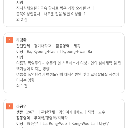
서명
직지심체요절 : 금속 활자로 찍은 가장 오래된 책
충북여성인물사 : 새로운 길을 밝힌 여성들. 1
외 2 건
라경환
4
관련단체
경기대학교
활동영역
체육
이형
Ra, Kyoung-Hwan
Kyoung-Hwan Ra
서명
여름철 폭염주의보 수준의 열 스트레스가 여성노인의 심폐체력 및 면
역기능에 미치는 영향
여름철 폭염환경이 여성노인의 대사적변인 및 피로유발물질 생성에
미치는 영향
외 1 건
라공우
5
생몰
1967 ~
관련단체
경인여자대학교
직업
교수
활동영역
무역학/경영학/지역학
이형
羅公宇
La, Kong-Woo
Kong-Woo La
나공우