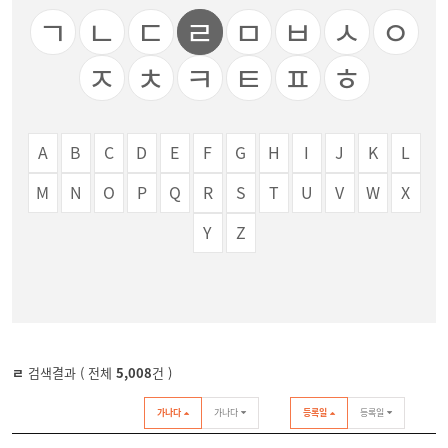
ㄱ
ㄴ
ㄷ
ㄹ
ㅁ
ㅂ
ㅅ
ㅇ
ㅈ
ㅊ
ㅋ
ㅌ
ㅍ
ㅎ
A
B
C
D
E
F
G
H
I
J
K
L
M
N
O
P
Q
R
S
T
U
V
W
X
Y
Z
ㄹ
검색결과 ( 전체
5,008
건 )
가나다
가나다
등록일
등록일