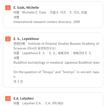
E. Eads, Michelle
1
이형
Michelle E. Eads
미셸 E. 이즈
E. 이즈, 미셸
서명
International research centers directory. 2000
E. S., Lepekhova
2
관련단체
Institute of Oriental Studies Russian Academy of
Sciences (러시아 동양학연구소)
이형
Lepekhova E. S.
E. S., 레페코바
레페코바 E. S.
서명
Buddhist eschatology in medieval Japanese Buddhist texts
On the question of "Vinaya" and "Soniryo" in ancient Japa
n
외 3 건
E.A. Latyshev
3
이형
Latyshev E.A.
E.A. 라티셰브