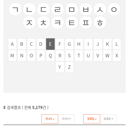
ㄱ
ㄴ
ㄷ
ㄹ
ㅁ
ㅂ
ㅅ
ㅇ
ㅈ
ㅊ
ㅋ
ㅌ
ㅍ
ㅎ
A
B
C
D
E
F
G
H
I
J
K
L
M
N
O
P
Q
R
S
T
U
V
W
X
Y
Z
E
검색결과 ( 전체
5,179
건 )
가나다
가나다
등록일
등록일