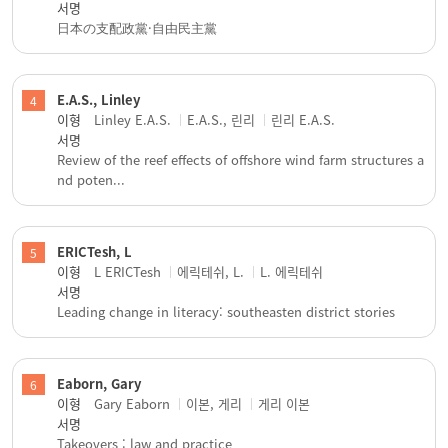
서명
日本の支配政黨·自由民主黨
E.A.S., Linley
4
이형
Linley E.A.S.
E.A.S., 린리
린리 E.A.S.
서명
Review of the reef effects of offshore wind farm structures a
nd poten...
ERICTesh, L
5
이형
L ERICTesh
에릭테쉬, L.
L. 에릭테쉬
서명
Leading change in literacy: southeasten district stories
Eaborn, Gary
6
이형
Gary Eaborn
이본, 게리
게리 이본
서명
Takeovers : law and practice