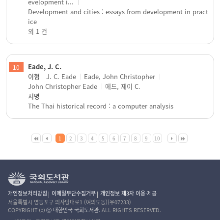
evelopment i...
Development and cities : essays from development in pract
ice
외 1 건
Eade, J. C.
10
이형
J. C. Eade
Eade, John Christopher
John Christopher Eade
에드, 제이 C.
서명
The Thai historical record : a computer analysis
1
2
3
4
5
6
7
8
9
10
개인정보처리방침
이메일무단수집거부
개인정보 제3자 이용·제공
서울특별시 영등포구 의사당대로1 (여의도동)(우07233)
COPYRIGHT ⒞
ⓒ 대한민국 국회도서관.
ALL RIGHTS RESERVED.